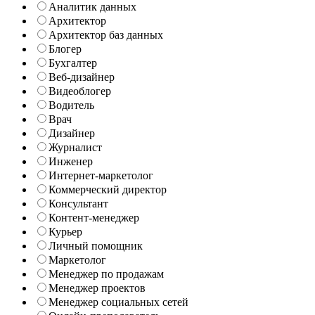
Аналитик данных
Архитектор
Архитектор баз данных
Блогер
Бухгалтер
Веб-дизайнер
Видеоблогер
Водитель
Врач
Дизайнер
Журналист
Инженер
Интернет-маркетолог
Коммерческий директор
Консультант
Контент-менеджер
Курьер
Личный помощник
Маркетолог
Менеджер по продажам
Менеджер проектов
Менеджер социальных сетей