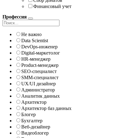
Сбор донатов
Финансовый учет
Профессия
Не важно
Data Scientist
DevOps-инженер
Digital-маркетолог
HR-менеджер
Product-менеджер
SEO-специалист
SMM-специалист
UX/UI дизайнер
Администратор
Аналитик данных
Архитектор
Архитектор баз данных
Блогер
Бухгалтер
Веб-дизайнер
Видеоблогер