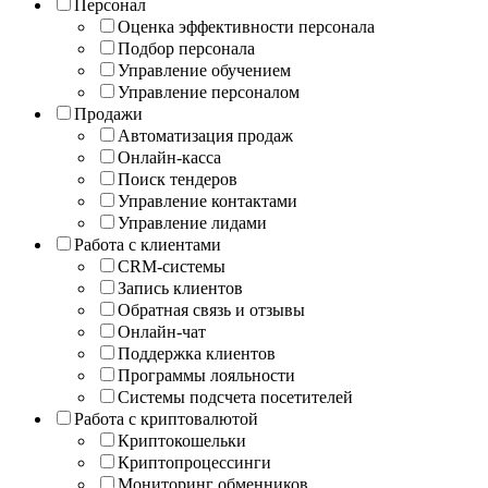
Персонал
Оценка эффективности персонала
Подбор персонала
Управление обучением
Управление персоналом
Продажи
Автоматизация продаж
Онлайн-касса
Поиск тендеров
Управление контактами
Управление лидами
Работа с клиентами
CRM-системы
Запись клиентов
Обратная связь и отзывы
Онлайн-чат
Поддержка клиентов
Программы лояльности
Системы подсчета посетителей
Работа с криптовалютой
Криптокошельки
Криптопроцессинги
Мониторинг обменников