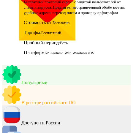
Бесплатный почтовый сервис с защитой пользователей от
спама и вирусов. Предлагает неограниченный объём почты,
удобные адреса, перевод писем и проверку орфографии.
Стоимость от:
Бесплатно
Тарифы:
Бесплатный
Пробный период:
Есть
Платформы:
Android
Web
Windows
iOS
Популярный
В реестре российского ПО
Доступен в России