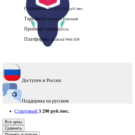
Стоимость от:
от 3 290 руб./мес.
Тарифы:
Бесплатный
Платный
Пробный период:
Есть
Платформы:
Android
Web
iOS
Доступен в России
Поддержка на русском
Стартовый
3 290 руб./мес.
Все цены
Сравнить
Поднять в поиске