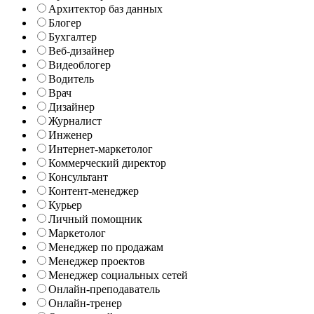
Архитектор баз данных
Блогер
Бухгалтер
Веб-дизайнер
Видеоблогер
Водитель
Врач
Дизайнер
Журналист
Инженер
Интернет-маркетолог
Коммерческий директор
Консультант
Контент-менеджер
Курьер
Личный помощник
Маркетолог
Менеджер по продажам
Менеджер проектов
Менеджер социальных сетей
Онлайн-преподаватель
Онлайн-тренер