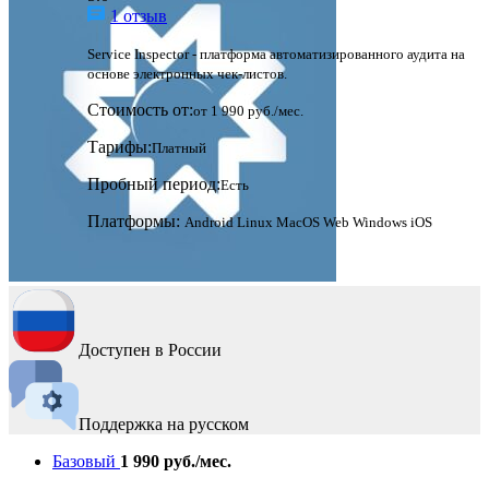
1 отзыв
Service Inspector - платформа автоматизированного аудита на
основе электронных чек-листов.
Стоимость от:
от 1 990 руб./мес.
Тарифы:
Платный
Пробный период:
Есть
Платформы:
Android
Linux
MacOS
Web
Windows
iOS
Доступен в России
Поддержка на русском
Базовый
1 990 руб./мес.