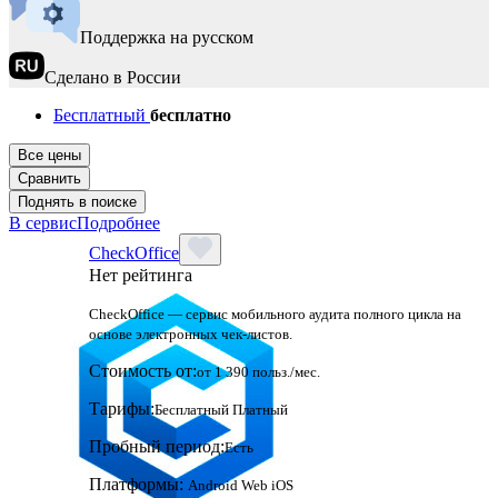
Поддержка на русском
Сделано в России
Бесплатный
бесплатно
Все цены
Сравнить
Поднять в поиске
В сервис
Подробнее
CheckOffice
Нет рейтинга
CheckOffice — сервис мобильного аудита полного цикла на
основе электронных чек-листов.
Стоимость от:
от 1 390 польз./мес.
Тарифы:
Бесплатный
Платный
Пробный период:
Есть
Платформы:
Android
Web
iOS