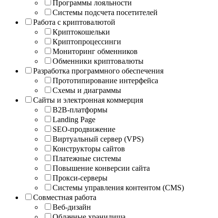
Программы лояльности
Системы подсчета посетителей
Работа с криптовалютой
Криптокошельки
Криптопроцессинги
Мониторинг обменников
Обменники криптовалюты
Разработка программного обеспечения
Прототипирование интерфейса
Схемы и диаграммы
Сайты и электронная коммерция
B2B-платформы
Landing Page
SEO-продвижение
Виртуальный сервер (VPS)
Конструкторы сайтов
Платежные системы
Повышение конверсии сайта
Прокси-серверы
Системы управления контентом (CMS)
Совместная работа
Веб-дизайн
Облачные хранилища