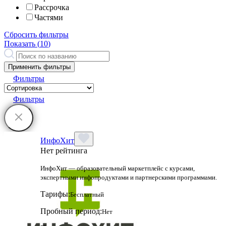
Рассрочка
Частями
Сбросить фильтры
Показать (
10
)
Применить фильтры
Фильтры
Фильтры
ИнфоХит
Нет рейтинга
ИнфоХит — образовательный маркетплейс с курсами,
экспертными инфопродуктами и партнерскими программами.
Тарифы:
Бесплатный
Пробный период:
Нет