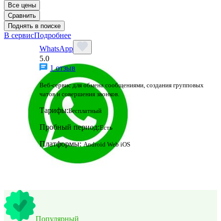
Все цены
Сравнить
Поднять в поиске
В сервис
Подробнее
WhatsApp
5.0
1 отзыв
Веб-сервис для обмена сообщениями, создания групповых
чатов и совершения звонков.
Тарифы:
Бесплатный
Пробный период:
Есть
Платформы:
Android
Web
iOS
Популярный