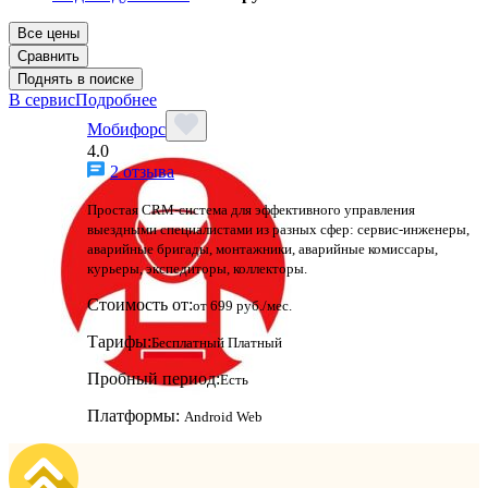
Все цены
Сравнить
Поднять в поиске
В сервис
Подробнее
Мобифорс
4.0
2 отзыва
Простая CRM-система для эффективного управления
выездными специалистами из разных сфер: сервис-инженеры,
аварийные бригады, монтажники, аварийные комиссары,
курьеры, экспедиторы, коллекторы.
Стоимость от:
от 699 руб./мес.
Тарифы:
Бесплатный
Платный
Пробный период:
Есть
Платформы:
Android
Web