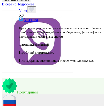
В сервис
Подробнее
Viber
5.0
3 отзыва
Приложение для совершения звонков, в том числе на обычные
и мобильные телефоны, обмена сообщениями, фотографиями с
настольных и мобильных систем
Тарифы:
Бесплатный
Пробный период:
Есть
Платформы:
Android
Linux
MacOS
Web
Windows
iOS
Популярный