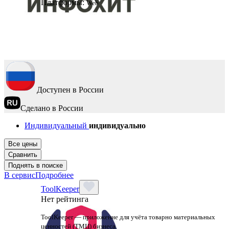
Платформы:
Web
Доступен в России
Сделано в России
Индивидуальный
индивидуально
Все цены
Сравнить
Поднять в поиске
В сервис
Подробнее
ToolKeeper
Нет рейтинга
ToolKeeper — приложение для учёта товарно материальных
ценностей (ТМЦ) бизнеса.