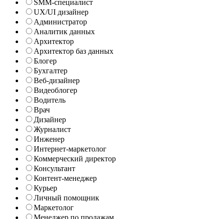
SMM-специалист
UX/UI дизайнер
Администратор
Аналитик данных
Архитектор
Архитектор баз данных
Блогер
Бухгалтер
Веб-дизайнер
Видеоблогер
Водитель
Врач
Дизайнер
Журналист
Инженер
Интернет-маркетолог
Коммерческий директор
Консультант
Контент-менеджер
Курьер
Личный помощник
Маркетолог
Менеджер по продажам