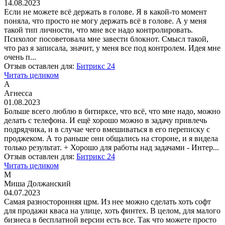
14.08.2023
Если не можете всё держать в голове. Я в какой-то момент
поняла, что просто не могу держать всё в голове. А у меня
такой тип личности, что мне все надо контролировать.
Психолог посоветовала мне завести блокнот. Смысл такой,
что раз я записала, значит, у меня все под контролем. Идея мне
очень п...
Отзыв оставлен для:
Битрикс 24
Читать целиком
А
Агнесса
01.08.2023
Больше всего люблю в битирксе, что всё, что мне надо, можно
делать с телефона. И ещё хорошо можно в задачу привлечь
подрядчика, и в случае чего вмешиваться в его переписку с
проджеком. А то раньше они общались на стороне, и я видела
только результат. + Хорошо для работы над задачами - Интер...
Отзыв оставлен для:
Битрикс 24
Читать целиком
М
Миша Должанский
04.07.2023
Самая разносторонняя црм. Из нее можно сделать хоть софт
для продажи кваса на улице, хоть финтех. В целом, для малого
бизнеса в бесплатной версии есть все. Так что можете просто