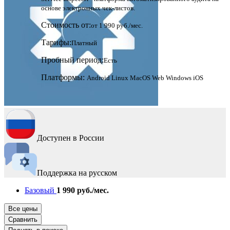
основе электронных чек-листов.
Стоимость от:
от 1 990 руб./мес.
Тарифы:
Платный
Пробный период:
Есть
Платформы:
Android
Linux
MacOS
Web
Windows
iOS
Доступен в России
Поддержка на русском
Базовый
1 990 руб./мес.
Все цены
Сравнить