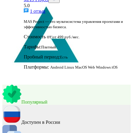
5.0
1 отзыв
MAS Project — это мультисистема управления проектами и
эффективностью бизнеса.
Стоимость от:
от 499 руб./мес.
Тарифы:
Платный
Пробный период:
Есть
Платформы:
Android
Linux
MacOS
Web
Windows
iOS
Популярный
Доступен в России