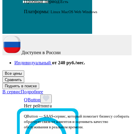
Пробный период:
Есть
Платформы:
Linux
MacOS
Web
Windows
Доступен в России
Индивидуальный
от 240 руб./мес.
Все цены
Сравнить
Поднять в поиске
В сервис
Подробнее
QButton
Нет рейтинга
QButton — SAAS-сервис, который помогает бизнесу собирать
обратную связь от клиентов и оценивать качество
обслуживания в реальном времени.