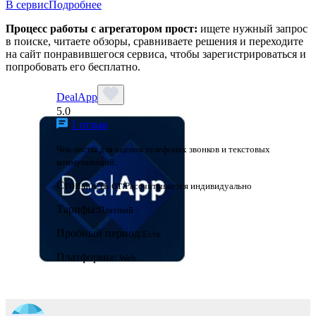
В сервис
Подробнее
Процесс работы с агрегатором прост:
ищете нужный запрос
в поиске, читаете обзоры, сравниваете решения и переходите
на сайт понравившегося сервиса, чтобы зарегистрироваться и
попробовать его бесплатно.
DealApp
5.0
1 отзыв
Чек-листы для оценок телефонах звонков и текстовых
коммуникаций.
Стоимость от:
Рассчитывается индивидуально
Тарифы:
Платный
Пробный период:
Есть
Платформы:
Web