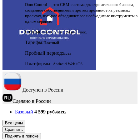
Dom Control — это CRM-система для строительного бизнеса,
созданное собственником и протестированное на реальных
проектах, которое объединяет все необходимые инструменты в
одном сервисе.
Стоимость от:
от 4 599 руб./мес.
Тарифы:
Платный
Пробный период:
Есть
Платформы:
Android
Web
iOS
Доступен в России
Сделано в России
Базовый
4 599 руб./мес.
Все цены
Сравнить
Поднять в поиске