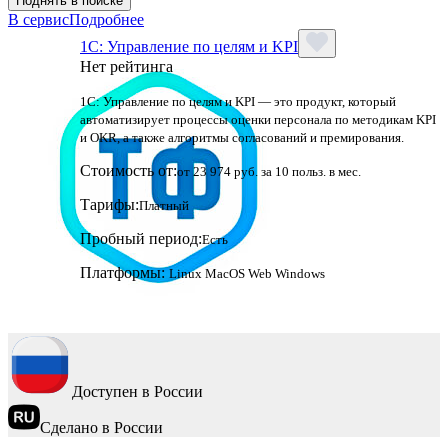
Поднять в поиске
В сервис
Подробнее
1C: Управление по целям и KPI
Нет рейтинга
1С: Управление по целям и KPI — это продукт, который
автоматизирует процессы оценки персонала по методикам KPI
и OKR, а также алгоритмы согласований и премирования.
Стоимость от:
от 23 974 руб. за 10 польз. в мес.
Тарифы:
Платный
Пробный период:
Есть
Платформы:
Linux
MacOS
Web
Windows
Доступен в России
Сделано в России