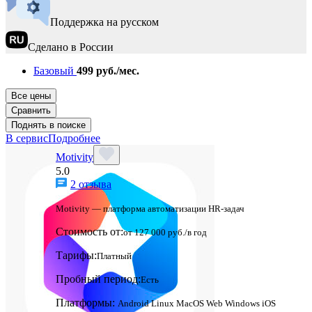
Поддержка на русском
Сделано в России
Базовый
499 руб./мес.
Все цены
Сравнить
Поднять в поиске
В сервис
Подробнее
Motivity
5.0
2 отзыва
Motivity — платформа автоматизации HR-задач
Стоимость от:
от 127 000 руб./в год
Тарифы:
Платный
Пробный период:
Есть
Платформы:
Android
Linux
MacOS
Web
Windows
iOS