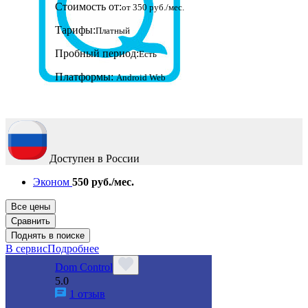
Стоимость от:
от 350 руб./мес.
Тарифы:
Платный
Пробный период:
Есть
Платформы:
Android
Web
Доступен в России
Эконом
550 руб./мес.
Все цены
Сравнить
Поднять в поиске
В сервис
Подробнее
Dom Control
5.0
1 отзыв