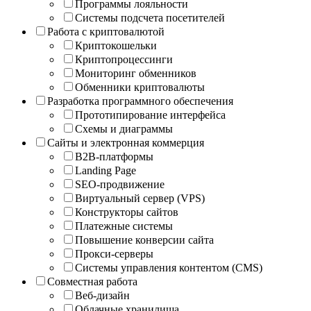
Программы лояльности
Системы подсчета посетителей
Работа с криптовалютой
Криптокошельки
Криптопроцессинги
Мониторинг обменников
Обменники криптовалюты
Разработка программного обеспечения
Прототипирование интерфейса
Схемы и диаграммы
Сайты и электронная коммерция
B2B-платформы
Landing Page
SEO-продвижение
Виртуальный сервер (VPS)
Конструкторы сайтов
Платежные системы
Повышение конверсии сайта
Прокси-серверы
Системы управления контентом (CMS)
Совместная работа
Веб-дизайн
Облачные хранилища