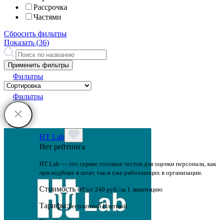
Рассрочка
Частями
Сбросить фильтры
Показать (
36
)
Применить фильтры
Фильтры
Фильтры
HT Lab
Нет рейтинга
HT Lab — это сервис готовых тестов для оценки персонала, как
при подборе в штат, так и уже работающих в организации.
Стоимость от:
от 240 руб./за 1 лицензцию
Тарифы:
Бесплатный
Платный