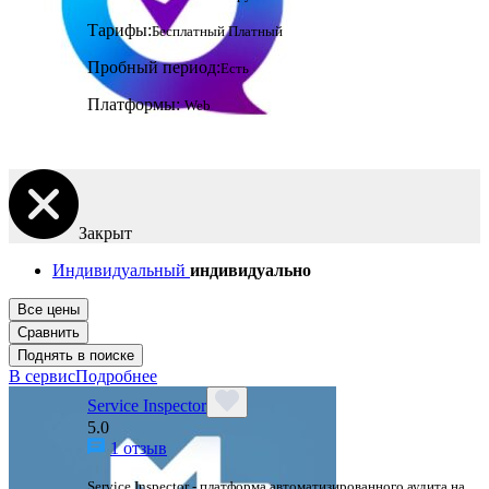
Тарифы:
Бесплатный
Платный
Пробный период:
Есть
Платформы:
Web
Закрыт
Индивидуальный
индивидуально
Все цены
Сравнить
Поднять в поиске
В сервис
Подробнее
Service Inspector
5.0
1 отзыв
Service Inspector - платформа автоматизированного аудита на