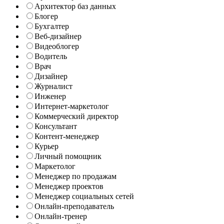
Архитектор баз данных
Блогер
Бухгалтер
Веб-дизайнер
Видеоблогер
Водитель
Врач
Дизайнер
Журналист
Инженер
Интернет-маркетолог
Коммерческий директор
Консультант
Контент-менеджер
Курьер
Личный помощник
Маркетолог
Менеджер по продажам
Менеджер проектов
Менеджер социальных сетей
Онлайн-преподаватель
Онлайн-тренер