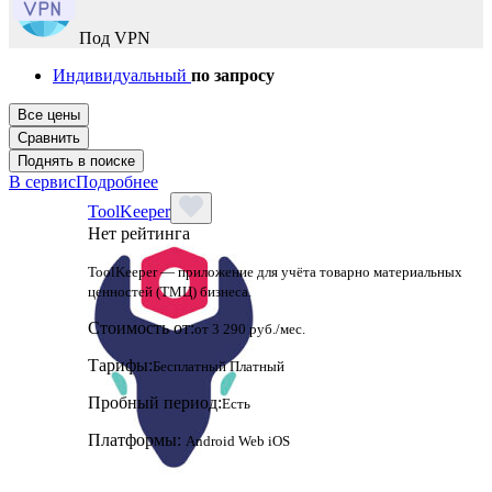
Под VPN
Индивидуальный
по запросу
Все цены
Сравнить
Поднять в поиске
В сервис
Подробнее
ToolKeeper
Нет рейтинга
ToolKeeper — приложение для учёта товарно материальных
ценностей (ТМЦ) бизнеса.
Стоимость от:
от 3 290 руб./мес.
Тарифы:
Бесплатный
Платный
Пробный период:
Есть
Платформы:
Android
Web
iOS