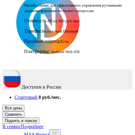
Онлайн-сервис для эффективного управления рутинными
задачами компании по бизнес-процессам
Стоимость от:
от 300 руб./мес.
Тарифы:
Бесплатный
Платный
Пробный период:
Есть
Платформы:
Android
Web
iOS
Доступен в России
Стартовый
0 руб./мес.
Все цены
Сравнить
Поднять в поиске
В сервис
Подробнее
MAS Project