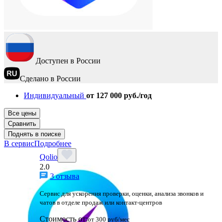
Доступен в России
Сделано в России
Индивидуальный
от 127 000 руб./год
Все цены
Сравнить
Поднять в поиске
В сервис
Подробнее
Qolio
2.0
3 отзыва
Сервис для ускорения проверки, оценки, анализа звонков и
чатов в отделе продаж или контакт-центров
Стоимость от:
от 300 руб/мес