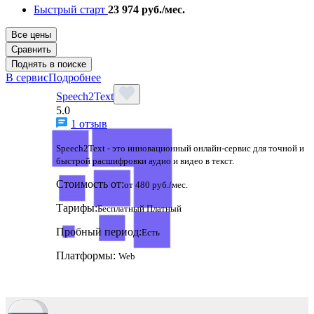
Быстрый старт
23 974 руб./мес.
Все цены
Сравнить
Поднять в поиске
В сервис
Подробнее
Speech2Text
5.0
1 отзыв
Speech2Text - это инновационный онлайн-сервис для точной и
быстрой расшифровки аудио и видео в текст.
Стоимость от:
от 480 руб./мес.
Тарифы:
Бесплатный
Платный
Пробный период:
Есть
Платформы:
Web