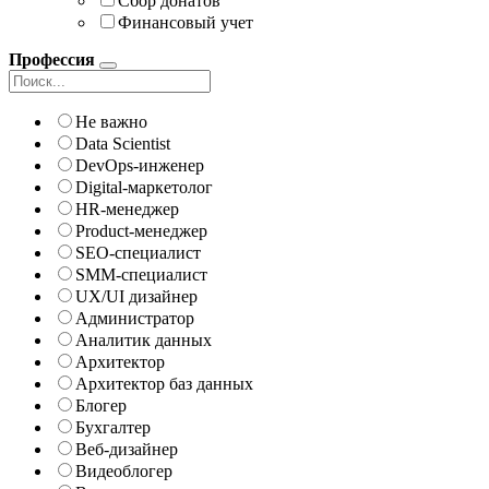
Сбор донатов
Финансовый учет
Профессия
Не важно
Data Scientist
DevOps-инженер
Digital-маркетолог
HR-менеджер
Product-менеджер
SEO-специалист
SMM-специалист
UX/UI дизайнер
Администратор
Аналитик данных
Архитектор
Архитектор баз данных
Блогер
Бухгалтер
Веб-дизайнер
Видеоблогер