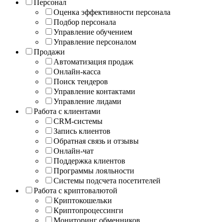
Персонал
Оценка эффективности персонала
Подбор персонала
Управление обучением
Управление персоналом
Продажи
Автоматизация продаж
Онлайн-касса
Поиск тендеров
Управление контактами
Управление лидами
Работа с клиентами
CRM-системы
Запись клиентов
Обратная связь и отзывы
Онлайн-чат
Поддержка клиентов
Программы лояльности
Системы подсчета посетителей
Работа с криптовалютой
Криптокошельки
Криптопроцессинги
Мониторинг обменников