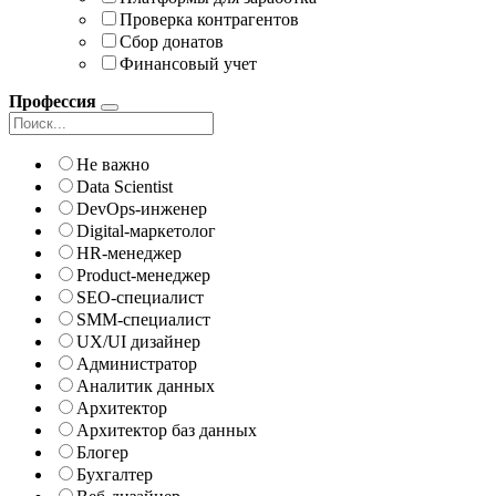
Проверка контрагентов
Сбор донатов
Финансовый учет
Профессия
Не важно
Data Scientist
DevOps-инженер
Digital-маркетолог
HR-менеджер
Product-менеджер
SEO-специалист
SMM-специалист
UX/UI дизайнер
Администратор
Аналитик данных
Архитектор
Архитектор баз данных
Блогер
Бухгалтер