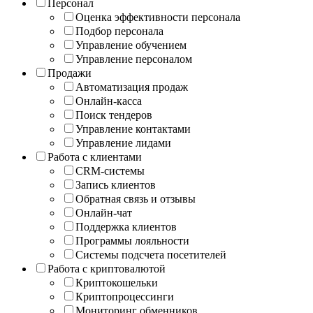
Персонал
Оценка эффективности персонала
Подбор персонала
Управление обучением
Управление персоналом
Продажи
Автоматизация продаж
Онлайн-касса
Поиск тендеров
Управление контактами
Управление лидами
Работа с клиентами
CRM-системы
Запись клиентов
Обратная связь и отзывы
Онлайн-чат
Поддержка клиентов
Программы лояльности
Системы подсчета посетителей
Работа с криптовалютой
Криптокошельки
Криптопроцессинги
Мониторинг обменников