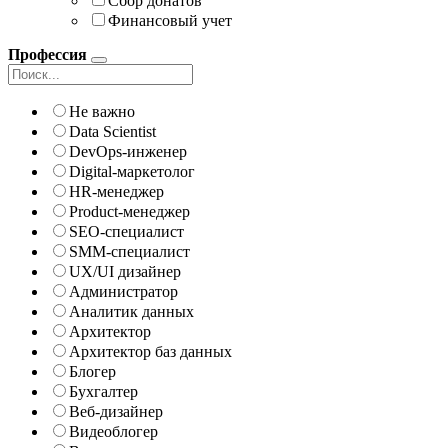
Сбор донатов
Финансовый учет
Профессия
Не важно
Data Scientist
DevOps-инженер
Digital-маркетолог
HR-менеджер
Product-менеджер
SEO-специалист
SMM-специалист
UX/UI дизайнер
Администратор
Аналитик данных
Архитектор
Архитектор баз данных
Блогер
Бухгалтер
Веб-дизайнер
Видеоблогер