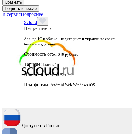
Сравнить
Поднять в поиске
В сервис
Подробнее
Scloud
Нет рейтинга
Аренда 1С в облаке – ведите учет и управляйте своим
бизнесом удаленно.
Стоимость от:
от 648 руб/мес
Тарифы:
Платный
Пробный период:
Есть
Платформы:
Android
Web
Windows
iOS
Доступен в России