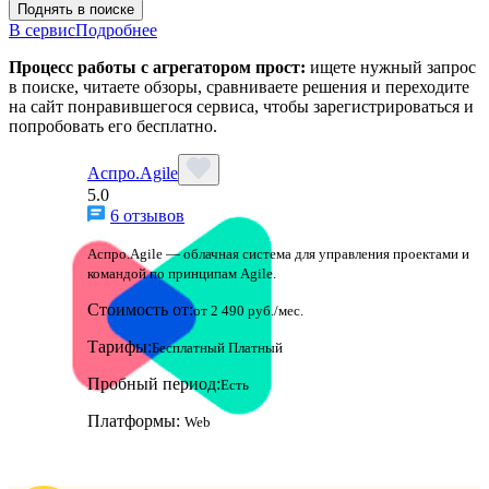
Поднять в поиске
В сервис
Подробнее
Процесс работы с агрегатором прост:
ищете нужный запрос
в поиске, читаете обзоры, сравниваете решения и переходите
на сайт понравившегося сервиса, чтобы зарегистрироваться и
попробовать его бесплатно.
Аспро.Agile
5.0
6 отзывов
Аспро.Agile — облачная система для управления проектами и
командой по принципам Agile.
Стоимость от:
от 2 490 руб./мес.
Тарифы:
Бесплатный
Платный
Пробный период:
Есть
Платформы:
Web