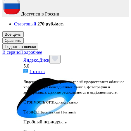
Доступен в России
Стартовый
270 руб./мес.
Все цены
Сравнить
Поднять в поиске
В сервис
Подробнее
Яндекс.Диск
5.0
1 отзыв
Яндекс Диск — это сервис, который предоставляет облачное
хранилище для повседневных файлов, фотографий и
видеороликов. Данные располагаются в надёжном месте.
Стоимость от:
Индивидуально
Тарифы:
Бесплатный
Платный
Пробный период:
Есть