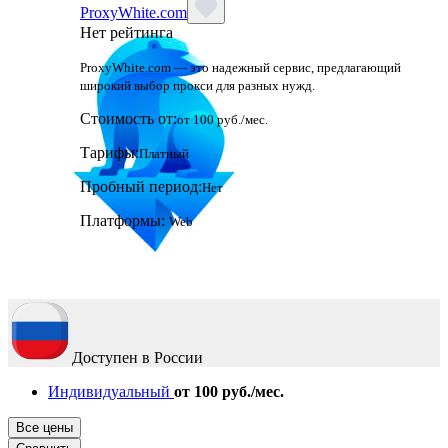
ProxyWhite.com
Нет рейтинга
ProxyWhite.com — это надежный сервис, предлагающий
широкий выбор прокси для разных нужд.
Стоимость от:
от 100 руб./мес.
Тарифы:
Платный
Пробный период:
Нет
Платформы:
Web
Доступен в России
Индивидуальный
от 100 руб./мес.
Все цены