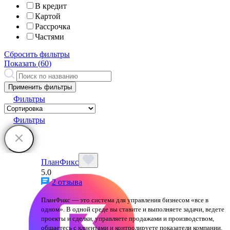
В кредит
Картой
Рассрочка
Частями
Сбросить фильтры
Показать (
60
)
Применить фильтры
Фильтры
Фильтры
ПланФикс
5.0
2 отзыва
ПланФикс — это система для управления бизнесом «все в
одном». В одной среде вы ставите и выполняете задачи, ведете
проекты и сделки, управляете продажами и производством,
общаетесь с клиентами и контролируете показатели компании.