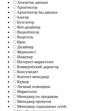
Аналитик данных
Архитектор
Архитектор баз данных
Блогер
Бухгалтер
Веб-дизайнер
Видеоблогер
Водитель
Врач
Дизайнер
Журналист
Инженер
Интернет-маркетолог
Коммерческий директор
Консультант
Контент-менеджер
Курьер
Личный помощник
Маркетолог
Менеджер по продажам
Менеджер проектов
Менеджер социальных сетей