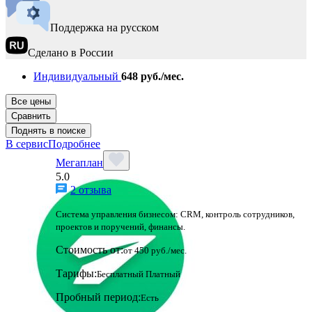
Поддержка на русском
Сделано в России
Индивидуальный
648 руб./мес.
Все цены
Сравнить
Поднять в поиске
В сервис
Подробнее
Мегаплан
5.0
2 отзыва
Система управления бизнесом: CRM, контроль сотрудников,
проектов и поручений, финансы.
Стоимость от:
от 450 руб./мес.
Тарифы:
Бесплатный
Платный
Пробный период:
Есть