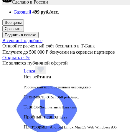
Сделано в России
Базовый
499 руб./мес.
Все цены
Сравнить
Поднять в поиске
В сервис
Подробнее
Откройте расчетный счёт бесплатно в Т-Банк
Получите до 500 000 ₽ бонусами на сервисы партнеров
Открыть счёт
Не является публичной офертой
Lenza
Нет рейтинга
Российский корпоративный мессенджер
Стоимость от:
от 360 руб./мес.
Тарифы:
Бесплатный
Платный
Пробный период:
Есть
Платформы:
Android
Linux
MacOS
Web
Windows
iOS