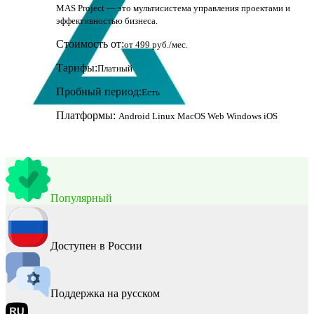
MAS Project — это мультисистема управления проектами и
эффективностью бизнеса.
Стоимость от:
от 499 руб./мес.
Тарифы:
Платный
Пробный период:
Есть
Платформы:
Android
Linux
MacOS
Web
Windows
iOS
Популярный
Доступен в России
Поддержка на русском