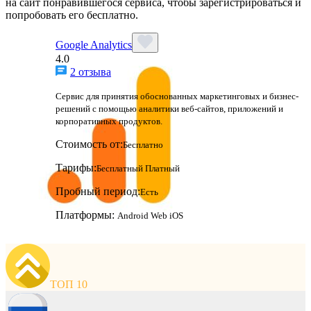
на сайт понравившегося сервиса, чтобы зарегистрироваться и
попробовать его бесплатно.
Google Analytics
4.0
2 отзыва
Сервис для принятия обоснованных маркетинговых и бизнес-
решений с помощью аналитики веб-сайтов, приложений и
корпоративных продуктов.
Стоимость от:
Бесплатно
Тарифы:
Бесплатный
Платный
Пробный период:
Есть
Платформы:
Android
Web
iOS
ТОП 10