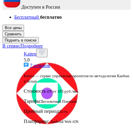
Доступен в России
Бесплатный
бесплатно
Все цены
Сравнить
Поднять в поиске
В сервис
Подробнее
Kaiten
5.0
7 отзывов
Kaiten — сервис управления проектом по методологии Kanban
и Scrum.
Стоимость от:
от 185 руб./мес.
Тарифы:
Бесплатный
Платный
Пробный период:
Есть
Платформы:
Android
Web
iOS