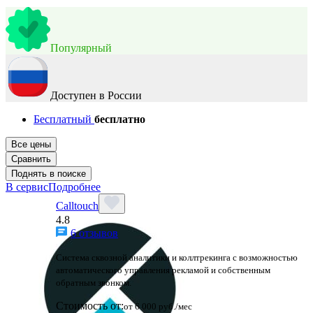
Популярный
Доступен в России
Бесплатный
бесплатно
Все цены
Сравнить
Поднять в поиске
В сервис
Подробнее
Calltouch
4.8
6 отзывов
Система сквозной аналитики и коллтрекинга с возможностью
автоматического управления рекламой и собственным
обратным звонком.
Стоимость от:
от 6 000 руб./мес