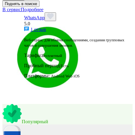
Поднять в поиске
В сервис
Подробнее
WhatsApp
5.0
1 отзыв
Веб-сервис для обмена сообщениями, создания групповых
чатов и совершения звонков.
Тарифы:
Бесплатный
Пробный период:
Есть
Платформы:
Android
Web
iOS
Популярный