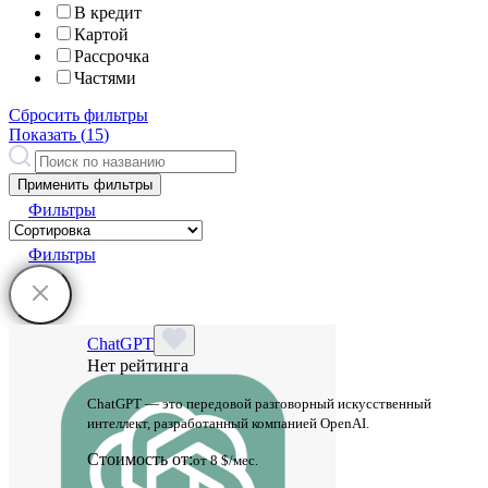
В кредит
Картой
Рассрочка
Частями
Сбросить фильтры
Показать (
15
)
Применить фильтры
Фильтры
Фильтры
ChatGPT
Нет рейтинга
ChatGPT — это передовой разговорный искусственный
интеллект, разработанный компанией OpenAI.
Стоимость от:
от 8 $/мес.