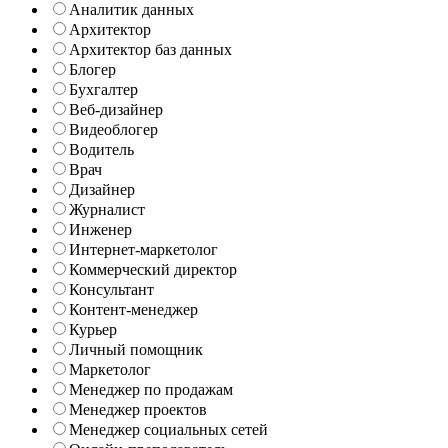
Аналитик данных
Архитектор
Архитектор баз данных
Блогер
Бухгалтер
Веб-дизайнер
Видеоблогер
Водитель
Врач
Дизайнер
Журналист
Инженер
Интернет-маркетолог
Коммерческий директор
Консультант
Контент-менеджер
Курьер
Личный помощник
Маркетолог
Менеджер по продажам
Менеджер проектов
Менеджер социальных сетей