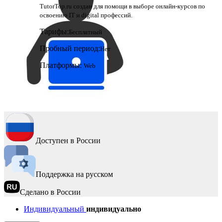
TutorTop.ru создан для помощи в выборе онлайн-курсов по
освоению IT и digital профессий.
Тарифы:
Бесплатный
Пробный период:
Нет
Платформы:
Web
Доступен в России
Поддержка на русском
Сделано в России
Индивидуальный
индивидуально