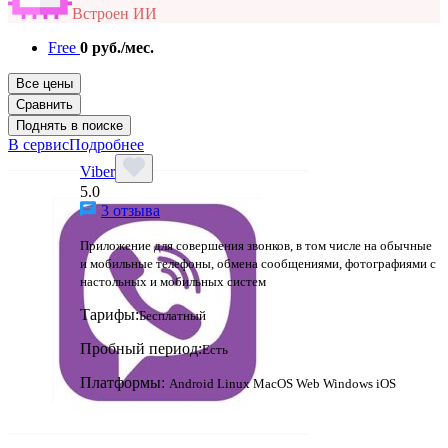
Встроен ИИ
Free
0 руб./мес.
Все цены
Сравнить
Поднять в поиске
В сервис
Подробнее
Viber
5.0
3 отзыва
Приложение для совершения звонков, в том числе на обычные
и мобильные телефоны, обмена сообщениями, фотографиями с
настольных и мобильных систем
Тарифы:
Бесплатный
Пробный период:
Есть
Платформы:
Android
Linux
MacOS
Web
Windows
iOS