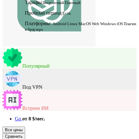
Тарифы:
Бесплатный
Платный
Пробный период:
Есть
Платформы:
Android
Linux
MacOS
Web
Windows
iOS
Плагин
в браузере
Популярный
Под VPN
Встроен ИИ
Go
от 8 $/мес.
Все цены
Сравнить