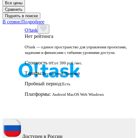
Все цены
Сравнить
Поднять в поиске
В сервис
Подробнее
O!task
Нет рейтинга
O!task — единое пространство для управления проектами,
задачами и финансами с гибкими уровнями доступа.
Стоимость от:
от 399 руб./мес.
Тарифы:
Бесплатный
Платный
Пробный период:
Есть
Платформы:
Android
MacOS
Web
Windows
Доступен в России