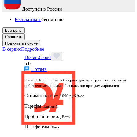
Доступен в России
Бесплатный
бесплатно
Все цены
Сравнить
Поднять в поиске
В сервис
Подробнее
Diafan.Cloud
5.0
1 отзыв
Diafan.Cloud — это веб-сервис для конструирования сайта
собственными силами, без навыков программирования.
Стоимость от:
от 1 090 руб./мес.
Тарифы:
Платный
Пробный период:
Есть
Платформы:
Web