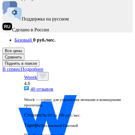
Поддержка на русском
Сделано в России
Базовый
0 руб./мес.
Все цены
Сравнить
Поднять в поиске
В сервис
Подробнее
Weeek
4.6
40 отзывов
Weeek — сервис для управления личными и командными
проектами.
Стоимость от:
от 199 руб./мес.
Тарифы:
Бесплатный
Платный