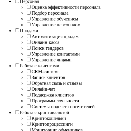
Персонал
Оценка эффективности персонала
Подбор персонала
Управление обучением
Управление персоналом
Продажи
Автоматизация продаж
Онлайн-касса
Поиск тендеров
Управление контактами
Управление лидами
Работа с клиентами
CRM-системы
Запись клиентов
Обратная связь и отзывы
Онлайн-чат
Поддержка клиентов
Программы лояльности
Системы подсчета посетителей
Работа с криптовалютой
Криптокошельки
Криптопроцессинги
Мониторинг обменников