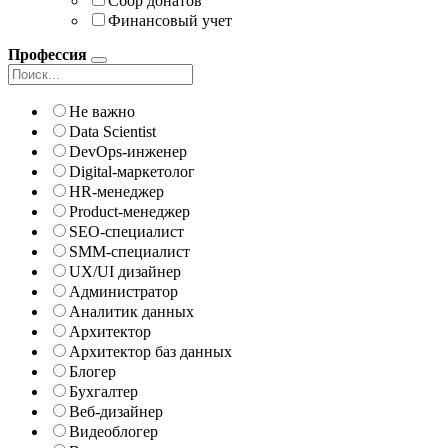
Сбор донатов
Финансовый учет
Профессия
Не важно
Data Scientist
DevOps-инженер
Digital-маркетолог
HR-менеджер
Product-менеджер
SEO-специалист
SMM-специалист
UX/UI дизайнер
Администратор
Аналитик данных
Архитектор
Архитектор баз данных
Блогер
Бухгалтер
Веб-дизайнер
Видеоблогер